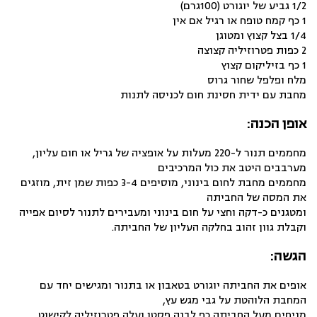
1/2 גביע של יוגורט (100גרם)
1 כף קמח טופח או רגיל אם אין
1/4 בצל קצוץ ומטוגן
2 כפות פטרוזיליה קצוצה
1 כף בזיליקום קצוץ
מלח ופלפל שחור גרוס
מחבת עם ידית חסינת חום לכניסה לתנות
אופן הכנה:
מחממים תנור ל-220 מעלות על אופציה של גריל או חום עליון,
מערבבים היטב את כול המרכיבים
מחממים מחבת לחום בינוני, מוסיפים 3-4 כפות שמן זית, מוזגים
את המסה של החביתה
ומטגנים כ-דקה וחצי על חום בינוני ומעבירים לתנור לסיום אפייה
וקבלת גוון זהוב בחלקה העליון של החביתה.
הגשה:
אופים את החביתה יוגורט בטאבון או בתנור ומגישים יחד עם
המחבת הלוהטת על גבי מגש עץ,
מניחים מעל החביתה כף לבנה פסטו ועלה פטרוזיליה לקישוט.