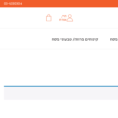
עד ה 29.3 או עד גמר המלאי
חג שמח
03-5330304
היי,
אורח
 פסח
קינוחים פרווה/ טבעוני פסח