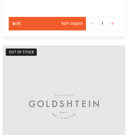
הוספה לסל
₪78
כמות
של
פאי
תפוחים
(פרווה)
OUT OF STOCK