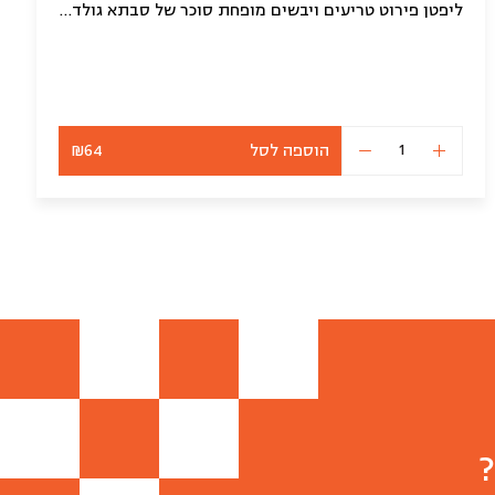
ליפטן פירוט טריעים ויבשים מופחת סוכר של סבתא גולדשטיין טבעוני (פרווה)
הוספה לסל
₪64
כמות
של
קומפוט
של
סבתא
טבעוני
(פרווה)