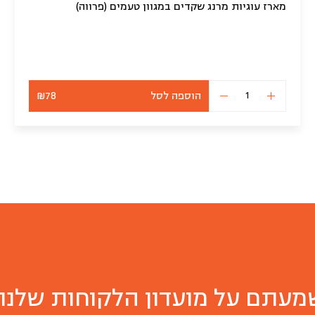
מארז עוגיות מרנג שקדים במגוון טעמים (פרווה)
הוספה לסל
₪78
כמות
של
מארז
מקרון
בטעמים
(פרווה)
מעתם על מועדון הלקוחות שלנו?