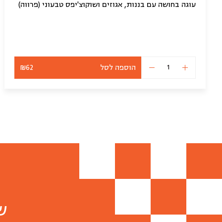
עוגה בחושה עם בננות, אגוזים ושוקוצ'יפס טבעוני (פרווה)
הוספה לסל
₪62
כמות
של
עוגה
בחושה
שוקולד
בננה
טבעוני
(פרווה)
ש