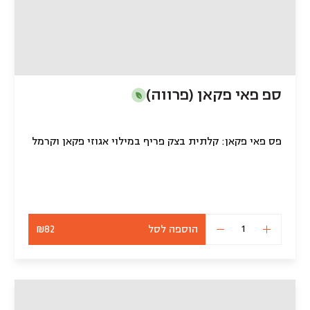
ספ פאי פקאן (פרווה)
פס פאי פקאן: קלתית בצק פריף במילוי אגוזי פקאן וקרמל
הוספה לסל
₪82
כמות
של
ספ
פאי
פקאן
(פרווה)