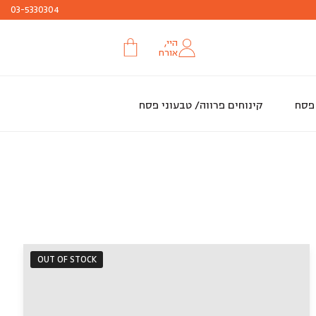
עד ה 29.3 או עד גמר המלאי
חג שמח
03-5330304
היי,
אורח
 פסח
קינוחים פרווה/ טבעוני פסח
OUT OF STOCK