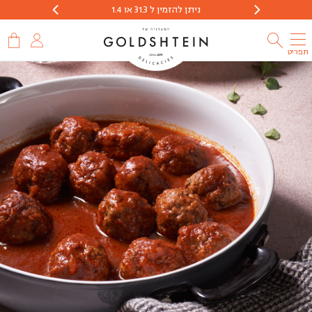
ניתן להזמין ל 31.3 או 1.4
הזמנות יתקבלו 
תפריט