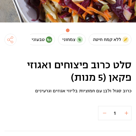
ללא קמח חיטה
צמחוני
טבעוני
סלט כרוב פיצוחים ואגוזי
פקאן (5 מנות)
כרוב סגול ולבן עם חמוציות בליווי אגוזים וגרעינים
כמות
הוספה לסל
₪52
של
סלט
כרוב
פיצוחים
ואגוזי