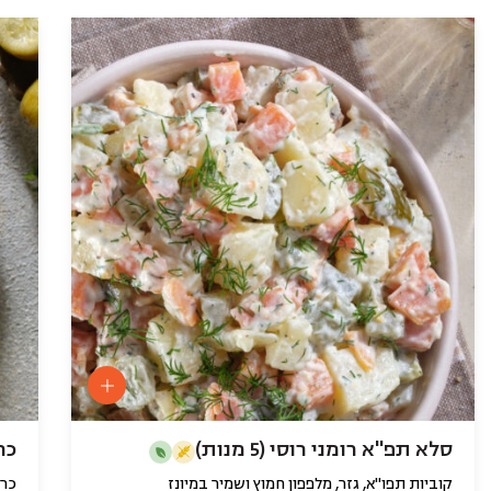
סלא תפ''א רומני רוסי (5 מנות)
כרו
קוביות תפו"א, גזר, מלפפון חמוץ ושמיר במיונז
כרו