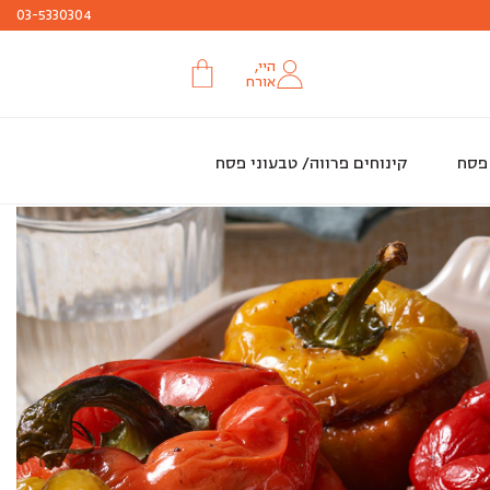
עד ה 29.3 או עד גמר המלאי
חג שמח
03-5330304
היי,
אורח
 פסח
קינוחים פרווה/ טבעוני פסח