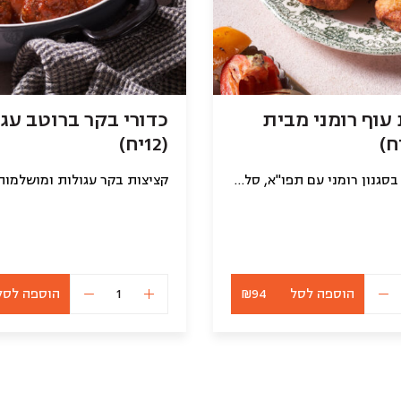
עוף רומני מבית
כדורי בקר ברוטב עג
(12יח)
קציצת עוף בסגנון רומני עם תפו"א, סלרי ובצל
הוספה לסל
₪94
הוספה לסל
כמות
כמות
של
של
קציצות
כדורי
עוף
בקר
רומני
ברוטב
מבית
עגבניות
טוב
(12יח)