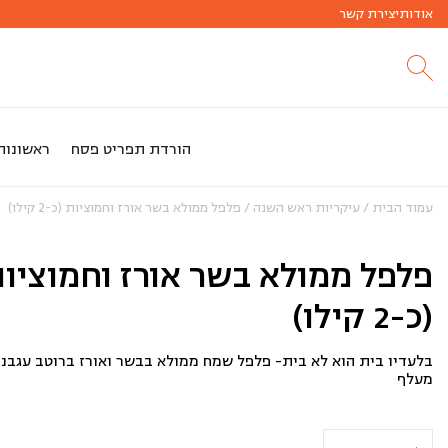
אודות
חג שמח
יצירת קשר
הזמנות לחג פסח החלו!!
הורדת תפריט פסח
ראשונות
עמוד הבית
/
עיקריות ראש השנה
/ פלפל ממולא בשר אורז וחמוציות (כ-2 קילו)
פלפל ממולא בשר אורז וחמוציו
(כ-2 קילו)
בלעדיו בית הוא לא בית- פלפל שמח ממולא בבשר ואורז ברוטב עגבני
מעלף
כמות