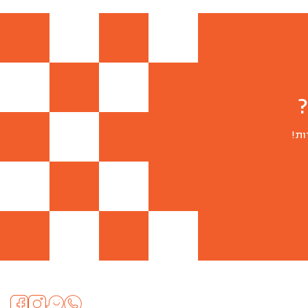
(טבעוני)
ות!