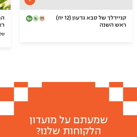
קניידלך של סבא גדעון (12 יח)
ראש השנה
רא
סלט
שמעתם על מועדון
הלקוחות שלנו?