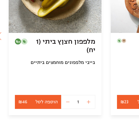
מלפפון חצןץ ביתי (1
יח)
בייבי מלפפונים מוחמצים ביתיים
₪23
הוספה לסל
₪46
כמות
של
מלפפון
חצןץ
ביתי
(1
יח)