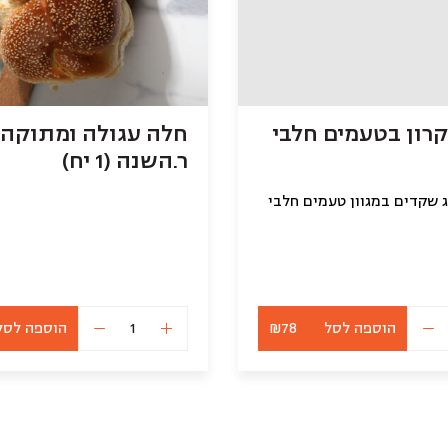
רון בטעמים חלבי
חלה עגולה ומתוקה
ר.השנה (1 יח)
ג שקדים במגוון טעמים חלבי
הוספה לסל
₪78
הוספה לסל
כמות
כמות
של
של
מארז
חלה
מקרון
עגולה
בטעמים
ומתוקה
חלבי
ר.השנה
(1