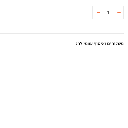
כמות
הוספה לסל
₪74
של
תבשיל
שעועית
ברוטב
עגבניות
(5
משלוחים ואיסוף עצמי לחג
מנות)