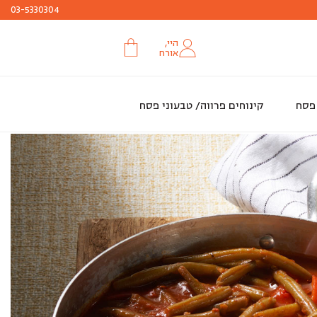
עד ה 29.3 או עד גמר המלאי
חג שמח
03-5330304
היי,
אורח
 פסח
קינוחים פרווה/ טבעוני פסח