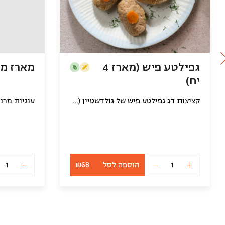
גפילטע פיש (מארז 4
מארז מק
יח)
קציצות דג גפילטע פיש של גולדשטיין (4 יח במארז)
עוגיות מרנ
הוספה לסל
₪68
כמות
של
גפילטע
פיש
(מארז
4
יח)